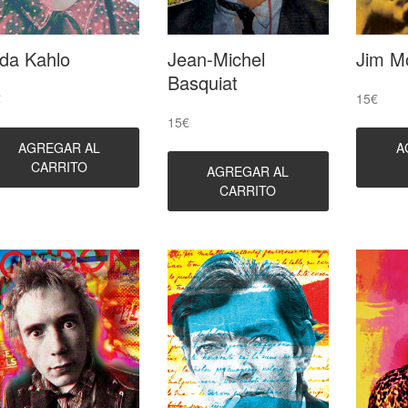
ida Kahlo
Jean-Michel
Jim M
Basquiat
€
15
€
15
€
AGREGAR AL
A
CARRITO
AGREGAR AL
CARRITO