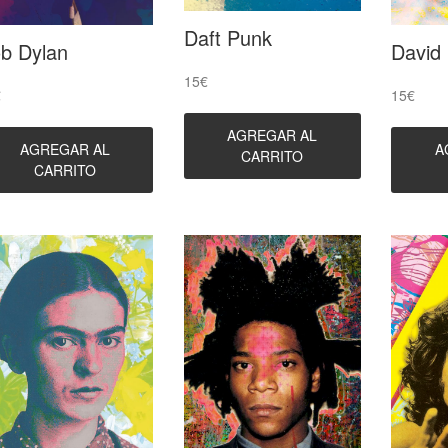
Daft Punk
b Dylan
David
15
€
€
15
€
AGREGAR AL
AGREGAR AL
A
CARRITO
CARRITO